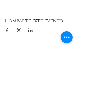
Comparte este evento
© 2026 de C.D.E. Calipso.
Conoce nuestra política de Privacidad
Aviso legal
Contacto (email)
Teléfono