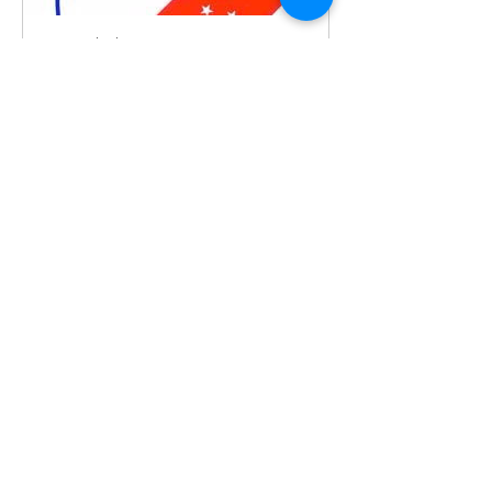
www.cdcalipso.com
CTO MADRID OPEN VERANO ALE-
INF-JUN | clubcalipso
Están convocadas deportistas con nivel
nacional y clasificadas en la 3ª jornada
de liga del pasado 15 de abril
Previous
Next
© 2026 de C.D.E. Calipso.