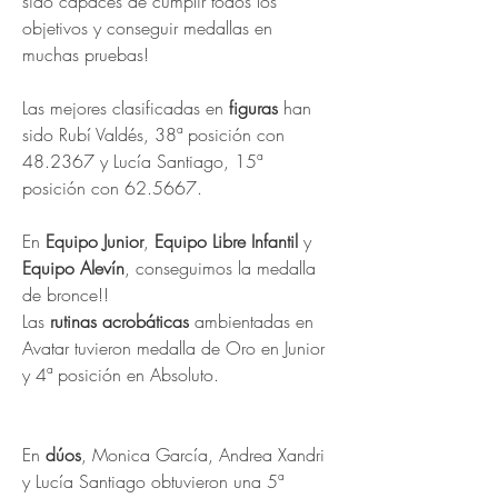
sido capaces de cumplir todos los 
objetivos y conseguir medallas en 
muchas pruebas!
Las mejores clasificadas en 
figuras 
han 
sido Rubí Valdés, 38ª posición con 
48.2367 y Lucía Santiago, 15ª 
posición con 62.5667.
En 
Equipo Junior
, 
Equipo Libre Infantil
 y 
Equipo Alevín
, conseguimos la medalla 
de bronce!!
Las 
rutinas acrobáticas
 ambientadas en 
Avatar tuvieron medalla de Oro en Junior 
y 4ª posición en Absoluto. 
En 
dúos
, Monica García, Andrea Xandri 
y Lucía Santiago obtuvieron una 5ª 